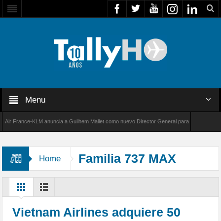
Menu
 France-KLM anuncia a Guilhem Mallet como nuevo Director General para América Latina
8000 de Bombardier establece un nuevo récord de velocidad entre Los Ángeles y Farnborou
Familia 737 MAX
Home
Vietnam Airlines adquiere 50