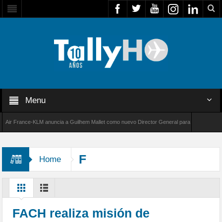
Menu
 France-KLM anuncia a Guilhem Mallet como nuevo Director General para América Latina
 8000 de Bombardier establece un nuevo récord de velocidad entre Los Ángeles y Farnborou
F
Home
FACH realiza misión de