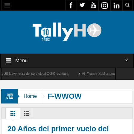
Menu
 Navy retira del servicio al C-2 Greyhound
Air France-KLM anuncia a Guilhem Mallet
50 años de la llegada de los primeros F-5E Tigre II de la FACH
F-WWOW
Home
20 Años del primer vuelo del