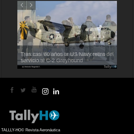
Air F
nio
Tras casi 60 años la US Navy retira del
Malle
servicio al C-2 Greyhound
para 
TALLLY-HO© Revista Aeronáutica