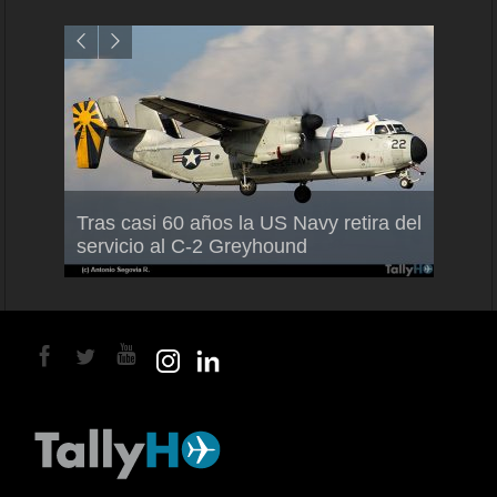
Air F
nio
Tras casi 60 años la US Navy retira del
Malle
servicio al C-2 Greyhound
para 