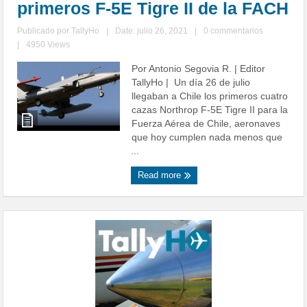
primeros F-5E Tigre II de la FACH
Publicado por
TallyHo
|
Date: julio 26, 2021
|
0 commentarios
|
4950 Views
Por Antonio Segovia R. | Editor
TallyHo | Un día 26 de julio
llegaban a Chile los primeros cuatro
cazas Northrop F-5E Tigre II para la
Fuerza Aérea de Chile, aeronaves
que hoy cumplen nada menos que
...
Read more