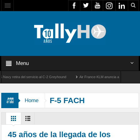
Menu
y retira del servicio al C-2 Greyhound
Air France-KLM anuncia a Guilhem Mallet co
50 años de la llegada de los primeros F-5E Tigre II de la FACH
F-5 FACH
Home
45 años de la llegada de los