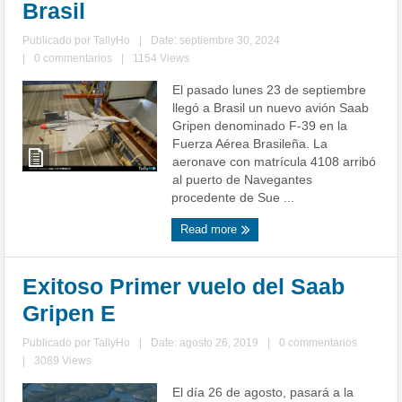
Brasil
Publicado por
TallyHo
|
Date: septiembre 30, 2024
|
0 commentarios
|
1154 Views
El pasado lunes 23 de septiembre
llegó a Brasil un nuevo avión Saab
Gripen denominado F-39 en la
Fuerza Aérea Brasileña. La
aeronave con matrícula 4108 arribó
al puerto de Navegantes
procedente de Sue ...
Read more
Exitoso Primer vuelo del Saab
Gripen E
Publicado por
TallyHo
|
Date: agosto 26, 2019
|
0 commentarios
|
3089 Views
El día 26 de agosto, pasará a la