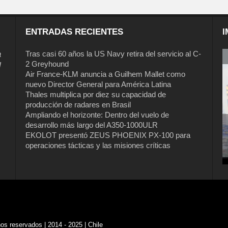
ENTRADAS RECIENTES
I
a
Tras casi 60 años la US Navy retira del servicio al C-
2 Greyhound
l
Air France-KLM anuncia a Guilhem Mallet como
nuevo Director General para América Latina
Thales multiplica por diez su capacidad de
producción de radares en Brasil
Ampliando el horizonte: Dentro del vuelo de
desarrollo más largo del A350-1000ULR
EKOLOT presentó ZEUS PHOENIX PX-100 para
Tras casi 60 años la US Navy retira del
operaciones tácticas y las misiones críticas
servicio al C-2 Greyhound
s reservados | 2014 - 2025 | Chile