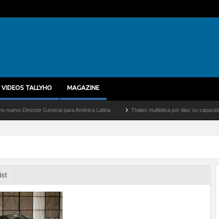
VIDEOS TALLYHO
MAGAZINE
Director General para América Latina
Thales multiplica por diez su capacidad de pr
ist