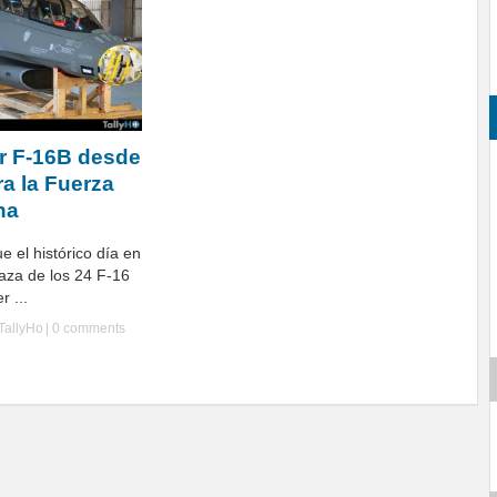
er F-16B desde
a la Fuerza
na
e el histórico día en
caza de los 24 F-16
r ...
TallyHo
|
0 comments