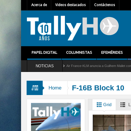
Acerca de
Videos destacados
Contáctenos
PAPEL DIGITAL
COLUMNISTAS
EFEMÉRIDES
NOTICIAS
del servicio al C-2 Greyhound
Air France-KLM anuncia a Guilhem Mallet como nuevo 
F-16B Block 10
Home
Grid
L