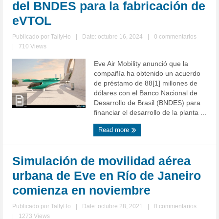
del BNDES para la fabricación de
eVTOL
Publicado por
TallyHo
|
Date: octubre 16, 2024
|
0 commentarios
|
710 Views
Eve Air Mobility anunció que la
compañía ha obtenido un acuerdo
de préstamo de 88[1] millones de
dólares con el Banco Nacional de
Desarrollo de Brasil (BNDES) para
financiar el desarrollo de la planta ...
Read more
Simulación de movilidad aérea
urbana de Eve en Río de Janeiro
comienza en noviembre
Publicado por
TallyHo
|
Date: octubre 28, 2021
|
0 commentarios
|
1273 Views