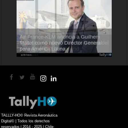
Air France-KLM anuncia a Guilhem
Thale
ra del
Mallet como nuevo Director General
capac
para América Latina
en Br
TALLLY-HO© Revista Aeronáutica
Digital© | Todos los derechos
reservados | 2014 - 2025 | Chile