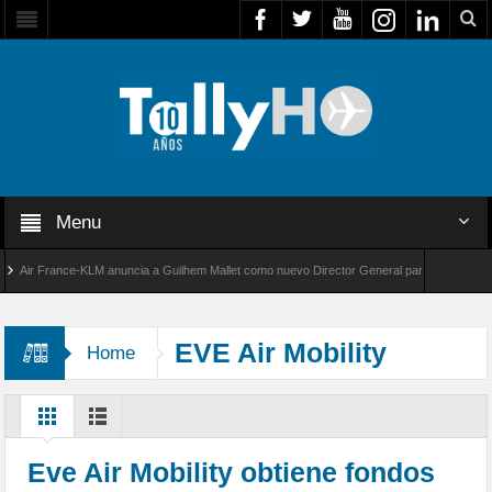
Menu
r France-KLM anuncia a Guilhem Mallet como nuevo Director General para América Latina
 8000 de Bombardier establece un nuevo récord de velocidad entre Los Ángeles y Farnboro
EVE Air Mobility
Home
Eve Air Mobility obtiene fondos