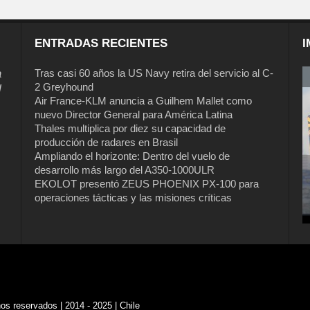
ENTRADAS RECIENTES
I
a
Tras casi 60 años la US Navy retira del servicio al C-
2 Greyhound
l
Air France-KLM anuncia a Guilhem Mallet como
nuevo Director General para América Latina
Thales multiplica por diez su capacidad de
producción de radares en Brasil
Ampliando el horizonte: Dentro del vuelo de
desarrollo más largo del A350-1000ULR
EKOLOT presentó ZEUS PHOENIX PX-100 para
Tras casi 60 años la US Navy retira del
operaciones tácticas y las misiones críticas
servicio al C-2 Greyhound
s reservados | 2014 - 2025 | Chile