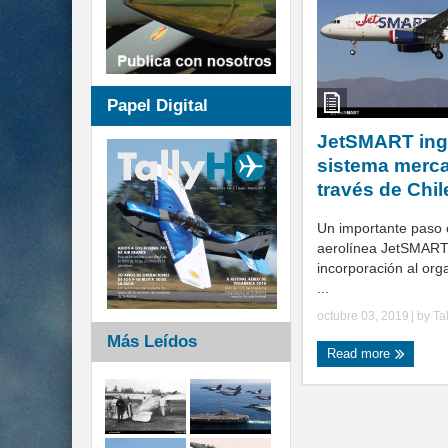
Papel Digital
JetSMART ing
sistema merca
través de Chi
Un importante paso of
aerolínea JetSMART 
incorporación al or
...
octubre 03, 2019
| by
Ta
Más Leídos
Read more