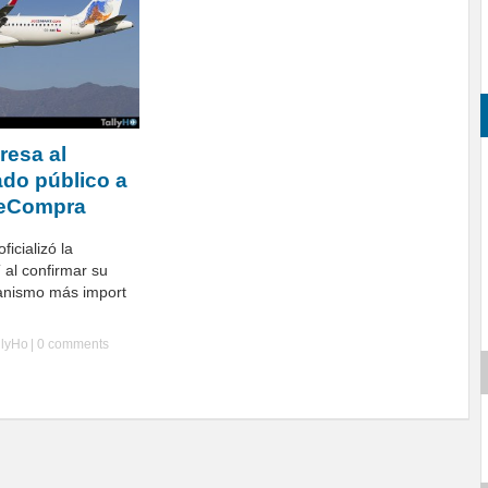
resa al
do público a
leCompra
icializó la
al confirmar su
ganismo más import
llyHo
|
0 comments