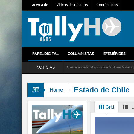
Acerca de
Videos destacados
Contáctenos
PAPEL DIGITAL
COLUMNISTAS
EFEMÉRIDES
NOTICIAS
 del servicio al C-2 Greyhound
Air France-KLM anuncia a Guilhem Mallet como nuevo
Estado de Chile
Home
Grid
L