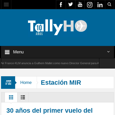
Menu
France-KLM anuncia a Guilhem Mallet como nuevo Director General para América Latina
000 de Bombardier establece un nuevo récord de velocidad entre Los Ángeles y Farnboroug
Estación MIR
Home
30 años del primer vuelo del