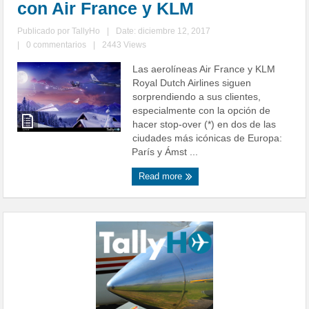
con Air France y KLM
Publicado por
TallyHo
|
Date: diciembre 12, 2017
|
0 commentarios
|
2443 Views
Las aerolíneas Air France y KLM
Royal Dutch Airlines siguen
sorprendiendo a sus clientes,
especialmente con la opción de
hacer stop-over (*) en dos de las
ciudades más icónicas de Europa:
París y Ámst ...
Read more