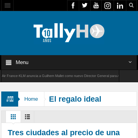
Menu
 France-KLM anuncia a Guilhem Mallet como nuevo Director General para América Latina
8000 de Bombardier establece un nuevo récord de velocidad entre Los Ángeles y Farnborou
El regalo ideal
Home
Tres ciudades al precio de una