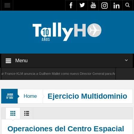
Menu
rance-KLM anuncia a Guilhem Mallet como nuevo Director General para América Latina
00 de Bombardier establece un nuevo récord de velocidad entre Los Ángeles y Farnborough
Ejercicio Multidominio
Home
Operaciones del Centro Espacial