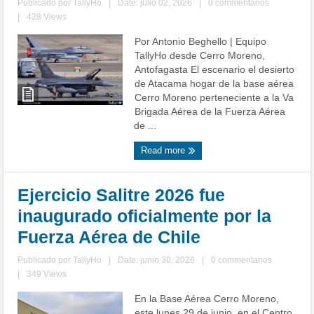
Publicado por
TallyHo
|
Date: julio 02, 2026
|
0 commentarios
|
428 Views
Por Antonio Beghello | Equipo
TallyHo desde Cerro Moreno,
Antofagasta El escenario el desierto
de Atacama hogar de la base aérea
Cerro Moreno perteneciente a la Va
Brigada Aérea de la Fuerza Aérea
de ...
Read more
Ejercicio Salitre 2026 fue
inaugurado oficialmente por la
Fuerza Aérea de Chile
Publicado por
TallyHo
|
Date: junio 30, 2026
|
0 commentarios
|
349 Views
En la Base Aérea Cerro Moreno,
este lunes 29 de junio, en el Centro