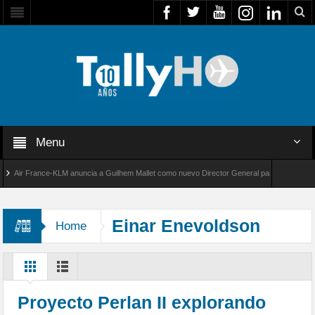
Menu
ir France-KLM anuncia a Guilhem Mallet como nuevo Director General para América Latina
l 8000 de Bombardier establece un nuevo récord de velocidad entre Los Ángeles y Farnbor
Einar Enevoldson
Home
Proyecto Perlan II explorando