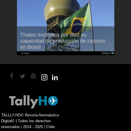
em
Thales multiplica por diez su
Ampli
ral
capacidad de producción de radares
vuelo
en Brasil
A350
TALLLY-HO© Revista Aeronáutica
Digital© | Todos los derechos
reservados | 2014 - 2025 | Chile