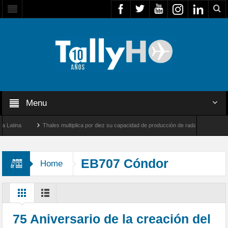
Menu
ina
Thales multiplica por diez su capacidad de producción de radares en Brasil
 Farnborough, Reino Unido
Airbus U030 Flexrotor inicia sus operaciones con la Age
EB707 Cóndor
Home
75 Aniversario de la creación del