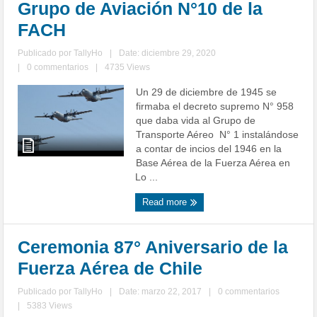
Grupo de Aviación N°10 de la
FACH
Publicado por
TallyHo
|
Date: diciembre 29, 2020
|
0 commentarios
|
4735 Views
Un 29 de diciembre de 1945 se
firmaba el decreto supremo N° 958
que daba vida al Grupo de
Transporte Aéreo N° 1 instalándose
a contar de incios del 1946 en la
Base Aérea de la Fuerza Aérea en
Lo ...
Read more
Ceremonia 87° Aniversario de la
Fuerza Aérea de Chile
Publicado por
TallyHo
|
Date: marzo 22, 2017
|
0 commentarios
|
5383 Views