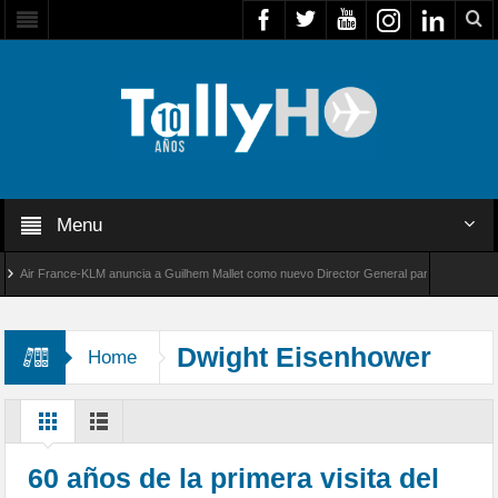
Menu
ir France-KLM anuncia a Guilhem Mallet como nuevo Director General para América Latina
l 8000 de Bombardier establece un nuevo récord de velocidad entre Los Ángeles y Farnbor
Dwight Eisenhower
Home
60 años de la primera visita del