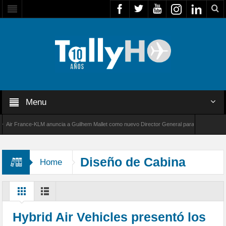
Menu
r France-KLM anuncia a Guilhem Mallet como nuevo Director General para América Latina
 8000 de Bombardier establece un nuevo récord de velocidad entre Los Ángeles y Farnboro
Diseño de Cabina
Home
Hybrid Air Vehicles presentó los