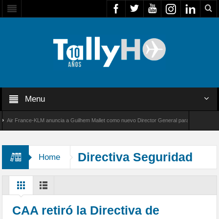
Menu
r France-KLM anuncia a Guilhem Mallet como nuevo Director General para América Latina
 8000 de Bombardier establece un nuevo récord de velocidad entre Los Ángeles y Farnboro
Directiva Seguridad
Home
CAA retiró la Directiva de