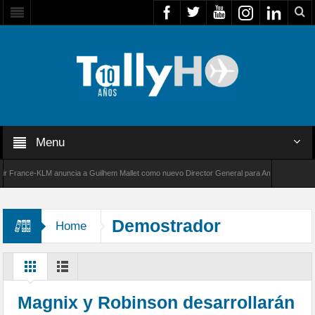
Menu
ance-KLM anuncia a Guilhem Mallet como nuevo Director General para América Latina
0 de Bombardier establece un nuevo récord de velocidad entre Los Ángeles y Farnborough,
Demostrador
Home
Magnix y Robinson desarrollarán