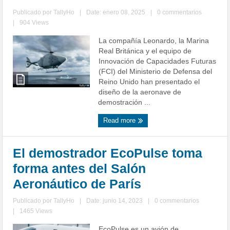
Publicado por
TallyHo
|
Date: enero 08, 2025
|
0 commentarios
|
904 Views
La compañía Leonardo, la Marina
Real Británica y el equipo de
Innovación de Capacidades Futuras
(FCI) del Ministerio de Defensa del
Reino Unido han presentado el
diseño de la aeronave de
demostración ...
Read more
El demostrador EcoPulse toma
forma antes del Salón
Aeronáutico de París
Publicado por
TallyHo
|
Date: junio 14, 2023
|
0 commentarios
|
1465 Views
EcoPulse es un avión de