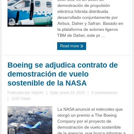
demostración de propulsión
eléctrica híbrida distribuida
desarrollado conjuntamente por
Airbus, Daher y Safran. Basado en
la plataforma de aviones ligeros
TBM de Daher, este pr ...
Read more
Boeing se adjudica contrato de
demostración de vuelo
sostenible de la NASA
Publicado por
TallyHo
|
Date: enero 19, 2023
|
0 commentarios
|
1225 Views
La NASA anunció el miércoles que
otorgó un premio a The Boeing
Company por el proyecto de
demostración de vuelo sostenible
de la agencia, que busca informar a