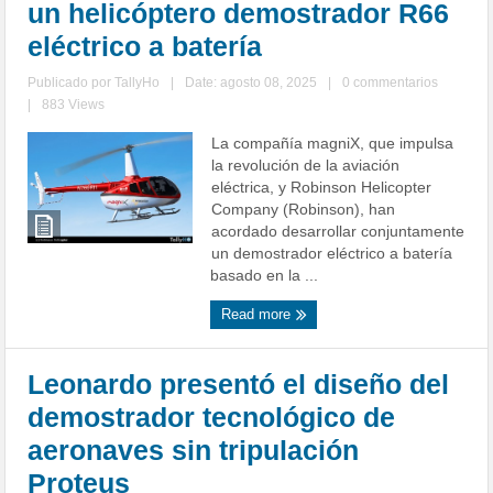
un helicóptero demostrador R66
eléctrico a batería
Publicado por
TallyHo
|
Date: agosto 08, 2025
|
0 commentarios
|
883 Views
La compañía magniX, que impulsa
la revolución de la aviación
eléctrica, y Robinson Helicopter
Company (Robinson), han
acordado desarrollar conjuntamente
un demostrador eléctrico a batería
basado en la ...
Read more
Leonardo presentó el diseño del
demostrador tecnológico de
aeronaves sin tripulación
Proteus