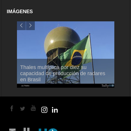
IMÁGENES
em
Thales multiplica por diez su
Ampli
ral
capacidad de producción de radares
vuelo
en Brasil
A350