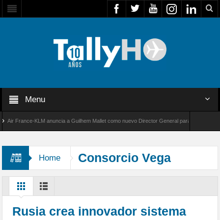
Menu
r France-KLM anuncia a Guilhem Mallet como nuevo Director General para América Latina
l 8000 de Bombardier establece un nuevo récord de velocidad entre Los Ángeles y Farnboro
Consorcio Vega
Home
Rusia crea innovador sistema