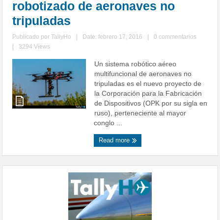
robotizado de aeronaves no
tripuladas
Publicado por
TallyHo
|
Date: febrero 17, 2016
|
0 commentarios
|
3294 Views
Un sistema robótico aéreo
multifuncional de aeronaves no
tripuladas es el nuevo proyecto de
la Corporación para la Fabricación
de Dispositivos (OPK por su sigla en
ruso), perteneciente al mayor
conglo ...
Read more