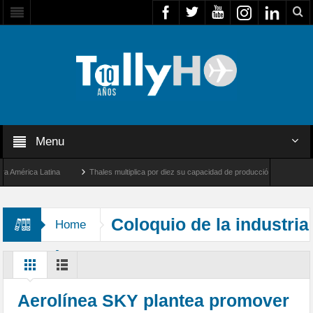
Menu
érica Latina
Thales multiplica por diez su capacidad de producción de radares en Br
Ángeles y Farnborough, Reino Unido
Airbus U030 Flexrotor inicia sus operaciones c
Coloquio de la industria
Home
aeronáutica
Aerolínea SKY plantea promover