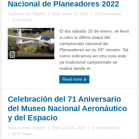
Nacional de Planeadores 2022
Publicado por
TallyHo
|
Date: enero 22, 2022
|
0 commentarios
|
2132 Views
El día sábado 15 de enero, se llevó
a cabo la última etapa del
campeonato nacional de
Planeadores en su 59° versión. Tal
como indicamos en otra nota este
ya tradicional campeonato se
realiza desde el ...
Read more
Celebración del 71 Aniversario
del Museo Nacional Aeronáutico
y del Espacio
Publicado por
TallyHo
|
Date: julio 10, 2015
|
0 commentarios
|
3579 Views