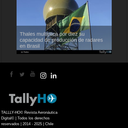
em
Thales multiplica por diez su
Ampli
ral
capacidad de producción de radares
vuelo
en Brasil
A350
TALLLY-HO© Revista Aeronáutica
Digital© | Todos los derechos
reservados | 2014 - 2025 | Chile