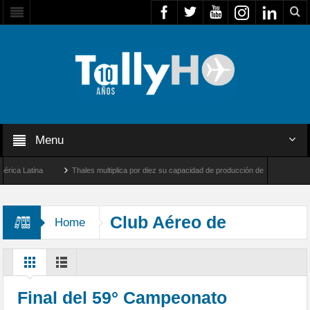
Menu
 Latina
Thales multiplica por diez su capacidad de producción de radares en Brasil
es y Farnborough, Reino Unido
Airbus U030 Flexrotor inicia sus operaciones con la
Club Aéreo de
Home
Planeadores de Vitacura
Final del 59° Campeonato