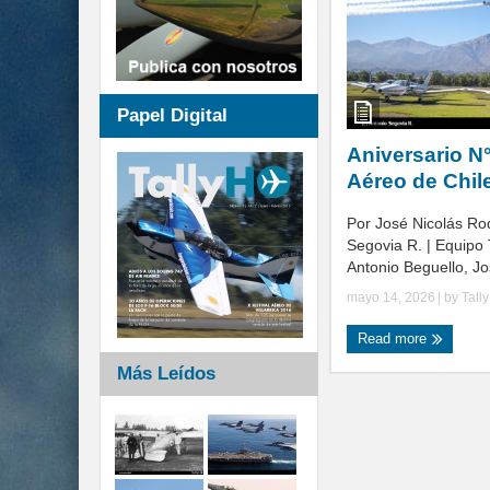
Papel Digital
Aniversario N
Aéreo de Chil
Por José Nicolás Ro
Segovia R. | Equipo 
Antonio Beguello, Jos
mayo 14, 2026
| by
Tall
Read more
Más Leídos