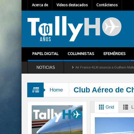
Acerca de
Videos destacados
Contáctenos
PAPEL DIGITAL
COLUMNISTAS
EFEMÉRIDES
NOTICIAS
tira del servicio al C-2 Greyhound
Air France-KLM anuncia a Guilhem Mallet como n
Club Aéreo de Ch
Home
Grid
L