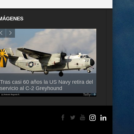
MÁGENES
Air France-KLM anuncia a Guilhem
Thales multipl
Tras casi 60 años la US Navy retira del
Mallet como nuevo Director General
capacidad de 
servicio al C-2 Greyhound
para América Latina
en Brasil