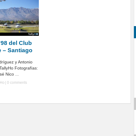
°98 del Club
e – Santiago
dríguez y Antonio
TallyHo Fotografías:
é Nico ...
yHo
|
0 comments