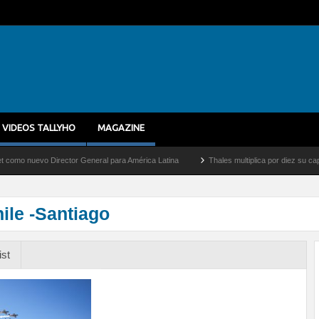
VIDEOS TALLYHO
MAGAZINE
uevo Director General para América Latina
Thales multiplica por diez su capacidad 
ile -Santiago
ist