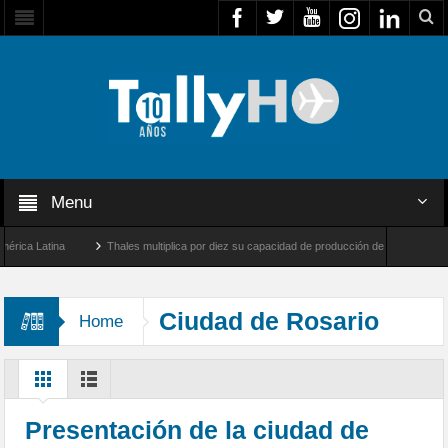
Menu
a Latina
Thales multiplica por diez su capacidad de producción de radares en Brasil
les y Farnborough, Reino Unido
Airbus U030 Flexrotor inicia sus operaciones con l
Ciudad de Rosario
Home
Presentación de la ciudad de