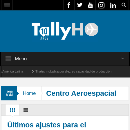
Menu
rica Latina
Thales multiplica por diez su capacidad de producción de radares en Bra
ngeles y Farnborough, Reino Unido
Airbus U030 Flexrotor inicia sus operaciones co
Centro Aeroespacial
Home
alemán DLR
Últimos ajustes para el