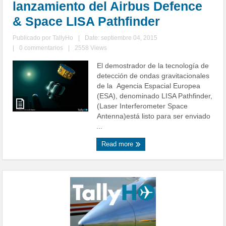
lanzamiento del Airbus Defence
& Space LISA Pathfinder
Publicado por
TallyHo
|
Date: septiembre 04, 2015
|
0 commentarios
|
2558 Views
El demostrador de la tecnología de
detección de ondas gravitacionales
de la Agencia Espacial Europea
(ESA), denominado LISA Pathfinder,
(Laser Interferometer Space
Antenna)está listo para ser enviado
...
Read more