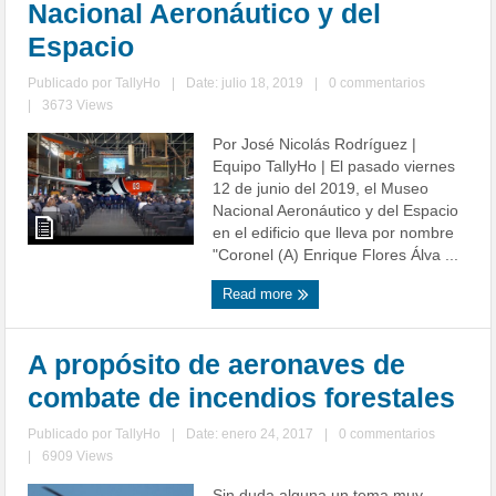
Nacional Aeronáutico y del
Espacio
Publicado por
TallyHo
|
Date: julio 18, 2019
|
0 commentarios
|
3673 Views
Por José Nicolás Rodríguez |
Equipo TallyHo | El pasado viernes
12 de junio del 2019, el Museo
Nacional Aeronáutico y del Espacio
en el edificio que lleva por nombre
"Coronel (A) Enrique Flores Álva ...
Read more
A propósito de aeronaves de
combate de incendios forestales
Publicado por
TallyHo
|
Date: enero 24, 2017
|
0 commentarios
|
6909 Views
Sin duda alguna un tema muy