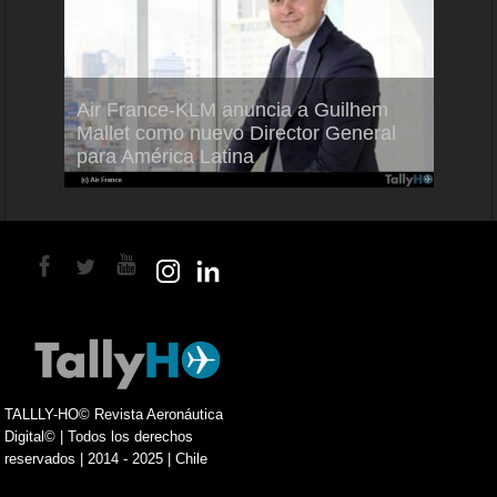
Air France-KLM anuncia a Guilhem
Thale
ra del
Mallet como nuevo Director General
capac
para América Latina
en Br
TALLLY-HO© Revista Aeronáutica
Digital© | Todos los derechos
reservados | 2014 - 2025 | Chile