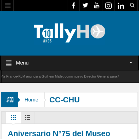
Menu
France-KLM anuncia a Guilhem Mallet como nuevo Director General para América Latina
000 de Bombardier establece un nuevo récord de velocidad entre Los Ángeles y Farnboroug
CC-CHU
Home
Aniversario N°75 del Museo