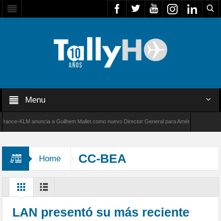
Menu
ce-KLM anuncia a Guilhem Mallet como nuevo Director General para América Latina
de Bombardier establece un nuevo récord de velocidad entre Los Ángeles y Farnborough, R
CC-BEA
Home
LAN presentó su más reciente