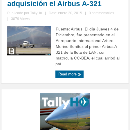
adquisición el Airbus A-321
Publicado por
TallyHo
|
Date: enero 20, 2015
|
0 commentarios
|
3079 Views
Fuente: Airbus. El día Jueves 4 de
Diciembre, fue presentado en el
Aeropuerto Internacional Arturo
Merino Benítez el primer Airbus A-
321 de la flota de LAN, con
matrícula CC-BEA, el cual arribó al
paí ...
Read more