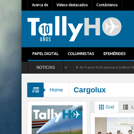
Acerca de
Videos destacados
Contáctenos
PAPEL DIGITAL
COLUMNISTAS
EFEMÉRIDES
NOTICIAS
retira del servicio al C-2 Greyhound
Air France-KLM anuncia a Guilhem Mallet como
Cargolux
Home
Grid
L