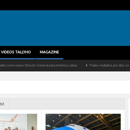
VIDEOS TALLYHO
MAGAZINE
 nuevo Director General para América Latina
Thales multiplica por diez su capacida
ist