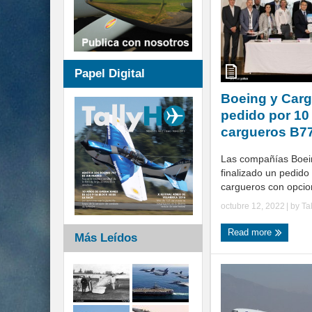
Papel Digital
Boeing y Carg
pedido por 10
cargueros B7
Las compañías Boei
finalizado un pedid
cargueros con opcion
octubre 12, 2022
| by
Ta
Read more
Más Leídos