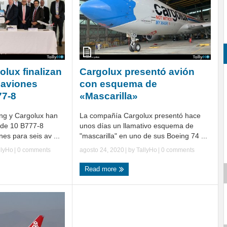
olux finalizan
Cargolux presentó avión
 aviones
con esquema de
77-8
«Mascarilla»
ng y Cargolux han
La compañía Cargolux presentó hace
o de 10 B777-8
unos días un llamativo esquema de
es para seis av ...
"mascarilla" en uno de sus Boeing 74 ...
llyHo
|
0 comments
agosto 24, 2020
| by
TallyHo
|
0 comments
Read more