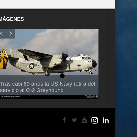
MÁGENES
Air France-KLM anuncia a Guilhem
Thales multipl
Tras casi 60 años la US Navy retira del
Mallet como nuevo Director General
capacidad de 
servicio al C-2 Greyhound
para América Latina
en Brasil