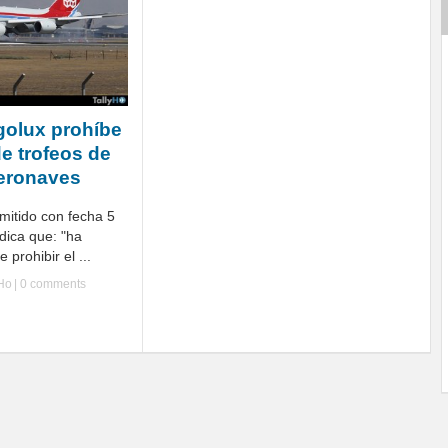
golux prohíbe
de trofeos de
aeronaves
itido con fecha 5
ndica que: "ha
 prohibir el ...
yHo
|
0 comments