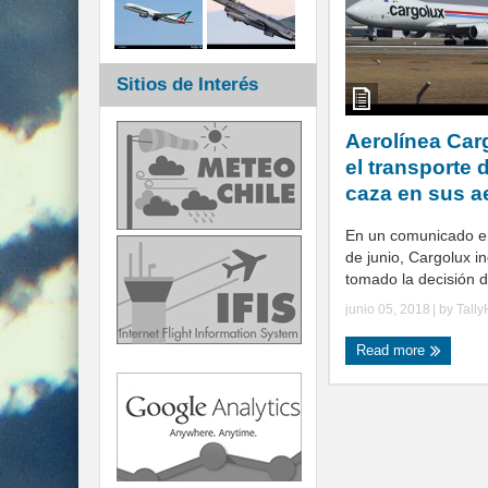
Sitios de Interés
Aerolínea Car
el transporte 
caza en sus 
En un comunicado em
de junio, Cargolux i
tomado la decisión de
junio 05, 2018
| by
Tall
Read more