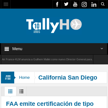
Menu
 France-KLM anuncia a Guilhem Mallet como nuevo Director General para América Latina
8000 de Bombardier establece un nuevo récord de velocidad entre Los Ángeles y Farnboroug
California San Diego
Home
Gas & Electric
FAA emite certificación de tipo