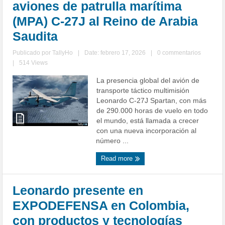
aviones de patrulla marítima
(MPA) C-27J al Reino de Arabia
Saudita
Publicado por
TallyHo
|
Date: febrero 17, 2026
|
0 commentarios
|
514 Views
La presencia global del avión de
transporte táctico multimisión
Leonardo C-27J Spartan, con más
de 290.000 horas de vuelo en todo
el mundo, está llamada a crecer
con una nueva incorporación al
número ...
Read more
Leonardo presente en
EXPODEFENSA en Colombia,
con productos y tecnologías