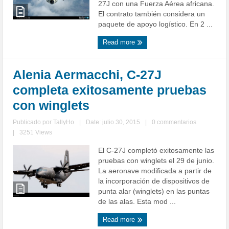
27J con una Fuerza Aérea africana.
El contrato también considera un
paquete de apoyo logístico. En 2 ...
Read more
Alenia Aermacchi, C-27J
completa exitosamente pruebas
con winglets
Publicado por
TallyHo
|
Date: julio 30, 2015
|
0 commentarios
|
3251 Views
El C-27J completó exitosamente las
pruebas con winglets el 29 de junio.
La aeronave modificada a partir de
la incorporación de dispositivos de
punta alar (winglets) en las puntas
de las alas. Esta mod ...
Read more