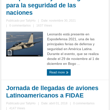
para la seguridad de las
naciones
Publicado por
TallyHo
|
Date: noviembre 30, 2021
|
0 commentarios
|
1637 Views
Leonardo está presente en
Expodefensa 2021, una de las
principales ferias de defensa y
seguridad en América Latina.
Durante el evento, que se realiza
desde el 29 de noviembre al 1 de
diciembre en Bogo ...
Read more
Jornada de llegadas de aviones
Latinoamericanos a FIDAE
Publicado por
TallyHo
|
Date: abril 01, 2018
|
0 commentarios
|
4147 Views