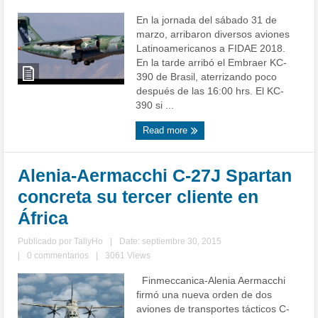
En la jornada del sábado 31 de
marzo, arribaron diversos aviones
Latinoamericanos a FIDAE 2018.
En la tarde arribó el Embraer KC-
390 de Brasil, aterrizando poco
después de las 16:00 hrs. El KC-
390 si ...
Read more
Alenia-Aermacchi C-27J Spartan
concreta su tercer cliente en
África
Publicado por
TallyHo
|
Date: septiembre 30, 2015
|
0 commentarios
|
3061 Views
Finmeccanica-Alenia Aermacchi
firmó una nueva orden de dos
aviones de transportes tácticos C-