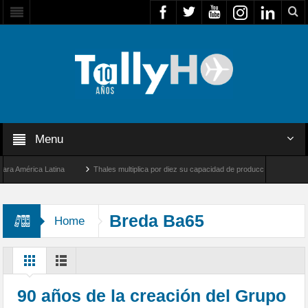
Menu
América Latina
Thales multiplica por diez su capacidad de producción de radares en 
s Ángeles y Farnborough, Reino Unido
Airbus U030 Flexrotor inicia sus operaciones
Breda Ba65
Home
90 años de la creación del Grupo