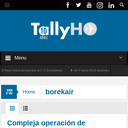
Menu
vy retira del servicio al C-2 Greyhound
Air France-KLM anuncia a Guilhem Mallet c
50 años de la llegada de los primeros F-5E Tigre II de la FACH
borekair
Home
Compleja operación de