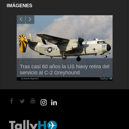
IMÁGENES
Air F
nio
Tras casi 60 años la US Navy retira del
Malle
servicio al C-2 Greyhound
para 