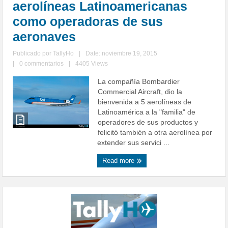
aerolíneas Latinoamericanas
como operadoras de sus
aeronaves
Publicado por
TallyHo
|
Date: noviembre 19, 2015
|
0 commentarios
|
4405 Views
La compañía Bombardier
Commercial Aircraft, dio la
bienvenida a 5 aerolíneas de
Latinoamérica a la "familia" de
operadores de sus productos y
felicitó también a otra aerolínea por
extender sus servici ...
Read more