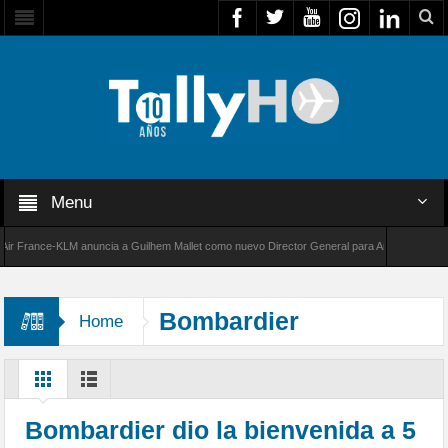
Menu
rance-KLM anuncia a Guilhem Mallet como nuevo Director General para América Latina
00 de Bombardier establece un nuevo récord de velocidad entre Los Ángeles y Farnborough
Bombardier
Home
Commercial Aircraft
Bombardier dio la bienvenida a 5