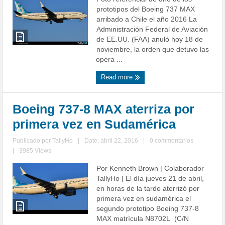
prototipos del Boeing 737 MAX
arribado a Chile el año 2016 La
Administración Federal de Aviación
de EE.UU. (FAA) anuló hoy 18 de
noviembre, la orden que detuvo las
opera ...
Read more
Boeing 737-8 MAX aterriza por
primera vez en Sudamérica
Publicado por
TallyHo
|
Date: abril 22, 2016
|
0 commentarios
|
3985 Views
Por Kenneth Brown | Colaborador
TallyHo | El día jueves 21 de abril,
en horas de la tarde aterrizó por
primera vez en sudamérica el
segundo prototipo Boeing 737-8
MAX matrícula N8702L (C/N