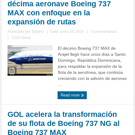
décima aeronave Boeing 737
MAX con enfoque en la
expansión de rutas
Publicado por
TallyHo
|
Date: junio 18, 2024
|
0 commentarios
|
1220 Views
El décimo Boeing 737 MAX de
Arajet llegó hace unos días a Santo
Domingo, República Dominicana,
para respaldar la expansión de la
flota de la aerolínea, que continúa
creciendo con la adición de aeronav
...
Read more
GOL acelera la transformación
de su flota de Boeing 737 NG al
Boeing 737 MAX