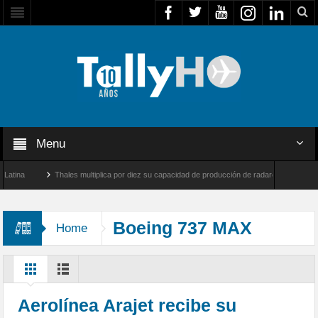
Menu
a
Thales multiplica por diez su capacidad de producción de radares en Brasil
arnborough, Reino Unido
Airbus U030 Flexrotor inicia sus operaciones con la Agenci
Boeing 737 MAX
Home
Aerolínea Arajet recibe su