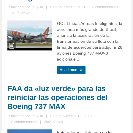
Publicado por
TallyHo
|
Date: agosto 05, 2021
|
0 commentarios
|
1336 Views
GOL Líneas Aéreas Inteligentes, la
aerolínea más grande de Brasil,
anuncia la aceleración de la
transformación de su flota con la
firma de acuerdos para adquirir 28
aviones Boeing 737 MAX-8
adicionale ...
Read more
FAA da «luz verde» para las
reiniciar las operaciones del
Boeing 737 MAX
Publicado por
TallyHo
|
Date: noviembre 18, 2020
|
0 commentarios
|
2009 Views
Foto referencial de uno de los