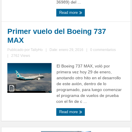
36989) del ...
Read more
Primer vuelo del Boeing 737
MAX
Publicado por
TallyHo
|
Date: enero 29, 2016
|
0 commentarios
|
2762 Views
El Boeing 737 MAX, voló por
primera vez hoy 29 de enero,
anotando otro hito en el desarrollo
de este avión, dentro de lo
programado, para luego comenzar
el programa de vuelos de prueba
con el fin de c ...
Read more