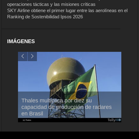
operaciones tácticas y las misiones críticas
SKY Airline obtiene el primer lugar entre las aerolíneas en el
Ranking de Sostenibilidad Ipsos 2026
IMÁGENES
em
Thales multiplica por diez su
Ampli
ral
capacidad de producción de radares
vuelo
en Brasil
A350