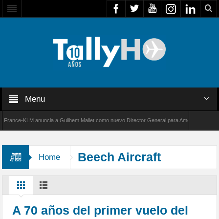
Menu
rance-KLM anuncia a Guilhem Mallet como nuevo Director General para América Latina
00 de Bombardier establece un nuevo récord de velocidad entre Los Ángeles y Farnborough
Beech Aircraft
Home
Corporation
A 70 años del primer vuelo del