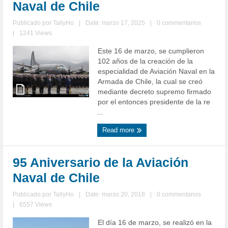
Naval de Chile
Publicado por
TallyHo
|
Date: marzo 17, 2025
|
0 commentarios
|
1241 Views
Este 16 de marzo, se cumplieron
102 años de la creación de la
especialidad de Aviación Naval en la
Armada de Chile, la cual se creó
mediante decreto supremo firmado
por el entonces presidente de la re
...
Read more
95 Aniversario de la Aviación
Naval de Chile
Publicado por
TallyHo
|
Date: marzo 20, 2018
|
0 commentarios
|
6557 Views
El día 16 de marzo, se realizó en la