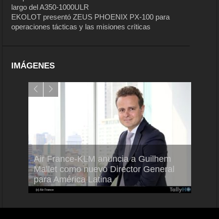
largo del A350-1000ULR
EKOLOT presentó ZEUS PHOENIX PX-100 para
operaciones tácticas y las misiones críticas
IMÁGENES
Air France-KLM anuncia a Guilhem
Thale
ra del
Mallet como nuevo Director General
capac
para América Latina
en Br