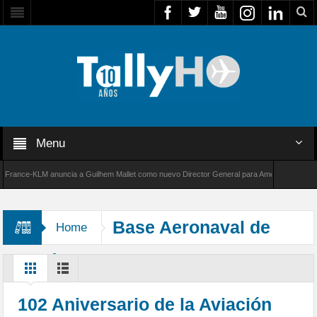
Menu
nce-KLM anuncia a Guilhem Mallet como nuevo Director General para América Latina
 de Bombardier establece un nuevo récord de velocidad entre Los Ángeles y Farnborough, 
Base Aeronaval de
Home
Concón
102 Aniversario de la Aviación