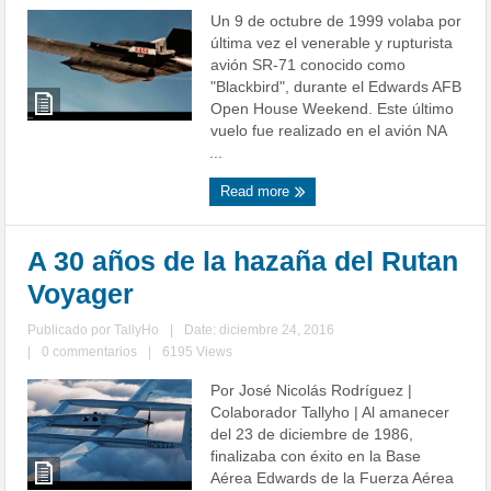
Un 9 de octubre de 1999 volaba por
última vez el venerable y rupturista
avión SR-71 conocido como
"Blackbird", durante el Edwards AFB
Open House Weekend. Este último
vuelo fue realizado en el avión NA
...
Read more
A 30 años de la hazaña del Rutan
Voyager
Publicado por
TallyHo
|
Date: diciembre 24, 2016
|
0 commentarios
|
6195 Views
Por José Nicolás Rodríguez |
Colaborador Tallyho | Al amanecer
del 23 de diciembre de 1986,
finalizaba con éxito en la Base
Aérea Edwards de la Fuerza Aérea