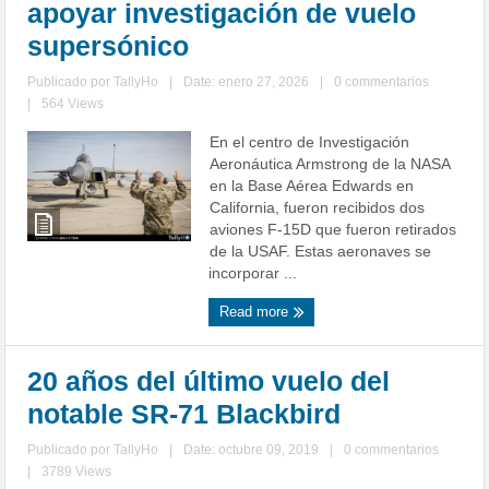
apoyar investigación de vuelo
supersónico
Publicado por
TallyHo
|
Date: enero 27, 2026
|
0 commentarios
|
564 Views
En el centro de Investigación
Aeronáutica Armstrong de la NASA
en la Base Aérea Edwards en
California, fueron recibidos dos
aviones F-15D que fueron retirados
de la USAF. Estas aeronaves se
incorporar ...
Read more
20 años del último vuelo del
notable SR-71 Blackbird
Publicado por
TallyHo
|
Date: octubre 09, 2019
|
0 commentarios
|
3789 Views