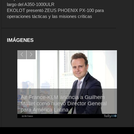
largo del A350-1000ULR
EKOLOT presentó ZEUS PHOENIX PX-100 para
operaciones tácticas y las misiones críticas
IMÁGENES
Air France-KLM anuncia a Guilhem
Thale
ra del
Mallet como nuevo Director General
capac
para América Latina
en Br