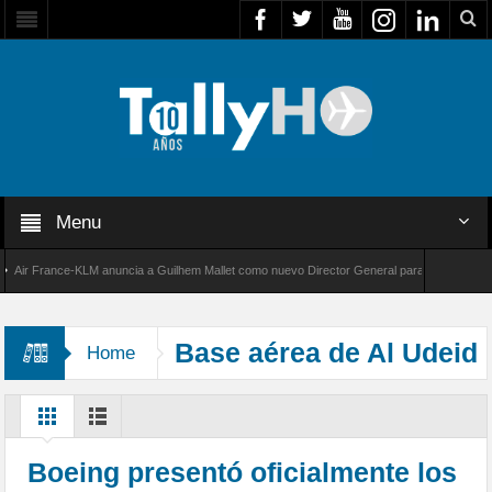
Menu
r France-KLM anuncia a Guilhem Mallet como nuevo Director General para América Latina
 8000 de Bombardier establece un nuevo récord de velocidad entre Los Ángeles y Farnboro
Base aérea de Al Udeid
Home
Boeing presentó oficialmente los