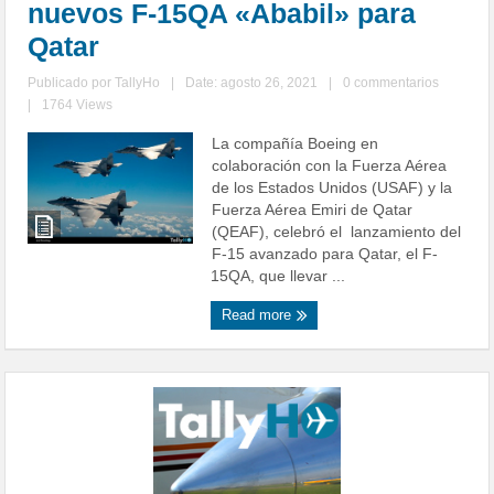
nuevos F-15QA «Ababil» para
Qatar
Publicado por
TallyHo
|
Date: agosto 26, 2021
|
0 commentarios
|
1764 Views
La compañía Boeing en
colaboración con la Fuerza Aérea
de los Estados Unidos (USAF) y la
Fuerza Aérea Emiri de Qatar
(QEAF), celebró el lanzamiento del
F-15 avanzado para Qatar, el F-
15QA, que llevar ...
Read more