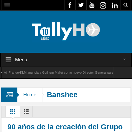
Menu
r France-KLM anuncia a Guilhem Mallet como nuevo Director General para América Latina
 8000 de Bombardier establece un nuevo récord de velocidad entre Los Ángeles y Farnboro
Banshee
Home
90 años de la creación del Grupo