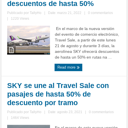
descuentos de hasta 50%
Publicado por
TallyHo
|
Date: marzo 21, 2022
|
0 commentarios
|
1220 Views
En el marco de la nueva versión
del evento de comercio electrónico,
Travel Sale, a partir de este lunes
21 de agosto y durante 3 días, la
aerolínea SKY ofrecerá descuentos
de hasta un 50% en rutas na ...
Read more
SKY se une al Travel Sale con
pasajes de hasta 50% de
descuento por tramo
Publicado por
TallyHo
|
Date: agosto 23, 2021
|
0 commentarios
|
1464 Views
En el marco de esta nueva versión