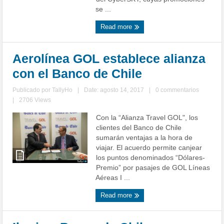
se ...
Read more
Aerolínea GOL establece alianza
con el Banco de Chile
Publicado por
TallyHo
|
Date: agosto 14, 2017
|
0 commentarios
|
2706 Views
Con la “Alianza Travel GOL", los
clientes del Banco de Chile
sumarán ventajas a la hora de
viajar. El acuerdo permite canjear
los puntos denominados “Dólares-
Premio” por pasajes de GOL Líneas
Aéreas I ...
Read more