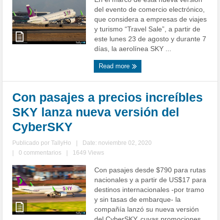
del evento de comercio electrónico,
que considera a empresas de viajes
y turismo “Travel Sale”, a partir de
este lunes 23 de agosto y durante 7
días, la aerolínea SKY ...
Read more
Con pasajes a precios increíbles
SKY lanza nueva versión del
CyberSKY
Publicado por
TallyHo
|
Date: noviembre 02, 2020
|
0 commentarios
|
1649 Views
Con pasajes desde $790 para rutas
nacionales y a partir de US$17 para
destinos internacionales -por tramo
y sin tasas de embarque- la
compañía lanzó su nueva versión
del CyberSKY, cuyas promociones