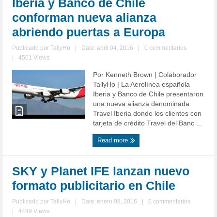
Iberia y Banco de Chile
conforman nueva alianza
abriendo puertas a Europa
Publicado por
TallyHo
|
Date: abril 04, 2016
|
0 commentarios
|
4501 Views
Por Kenneth Brown | Colaborador
TallyHo | La Aerolínea española
Iberia y Banco de Chile presentaron
una nueva alianza denominada
Travel Iberia donde los clientes con
tarjeta de crédito Travel del Banc ...
Read more
SKY y Planet IFE lanzan nuevo
formato publicitario en Chile
Publicado por
TallyHo
|
Date: enero 08, 2016
|
0 commentarios
|
4449 Views