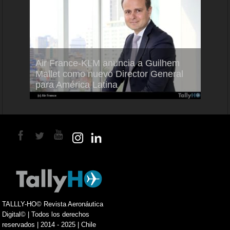
Air France-KLM anuncia a Guilhem
Thale
ra del
Mallet como nuevo Director General
capac
para América Latina
en Br
TALLLY-HO© Revista Aeronáutica
Digital© | Todos los derechos
reservados | 2014 - 2025 | Chile