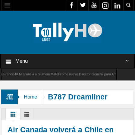
Menu
ance-KLM anuncia a Guilhem Mallet como nuevo Director General para América Latina
0 de Bombardier establece un nuevo récord de velocidad entre Los Ángeles y Farnborough,
B787 Dreamliner
Home
Air Canada volverá a Chile en