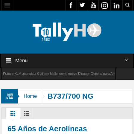
Menu
ance-KLM anuncia a Guilhem Mallet como nuevo Director General para América Latina
00 de Bombardier establece un nuevo récord de velocidad entre Los Ángeles y Farnborough,
B737/700 NG
Home
65 Años de Aerolíneas