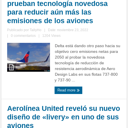
prueban tecnología novedosa
para reducir aún más las
emisiones de los aviones
Publicado por
TallyHo
|
Date: noviembre 23, 2022
|
0 commentarios
|
1204 Views
Delta está dando otro paso hacia su
objetivo cero emisiones netas para
2050 al probar la novedosa
tecnología de reducción de
resistencia aerodinámica de Aero
Design Labs en sus flotas 737-800
y 737-90 ...
Read more
Aerolínea United reveló su nuevo
diseño de «livery» en uno de sus
aviones