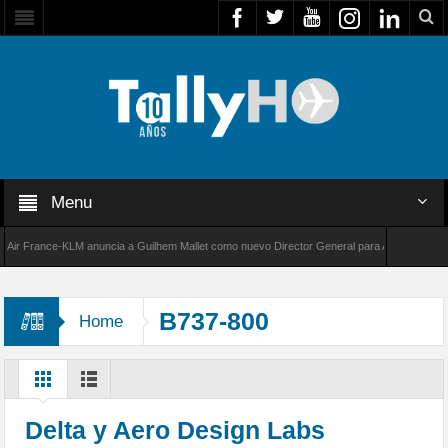
Menu
France-KLM anuncia a Guilhem Mallet como nuevo Director General para América Latina
000 de Bombardier establece un nuevo récord de velocidad entre Los Ángeles y Farnboroug
B737-800
Home
Delta y Aero Design Labs