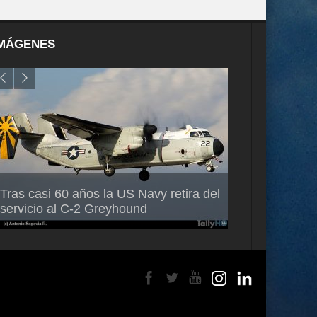
MÁGENES
Air France-KLM anuncia a Guilhem
Thales multipl
Tras casi 60 años la US Navy retira del
Mallet como nuevo Director General
capacidad de 
servicio al C-2 Greyhound
para América Latina
en Brasil