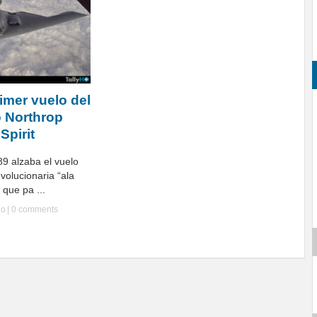
imer vuelo del
o Northrop
pirit
89 alzaba el vuelo
volucionaria “ala
 que pa ...
Ho
|
0 comments