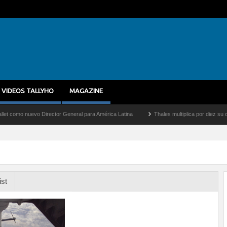
VIDEOS TALLYHO
MAGAZINE
 nuevo Director General para América Latina
Thales multiplica por diez su capacid
ist