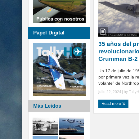
Papel Digital
35 años del pr
revolucionari
Grumman B-2 S
Un 17 de julio de 19
por primera vez la re
volante” de Northrop
julio 22, 2024
| by
Tally
Read more
Más Leídos