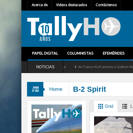
Acerca de
Videos destacados
Contáctenos
PAPEL DIGITAL
COLUMNISTAS
EFEMÉRIDES
NOTICIAS
 retira del servicio al C-2 Greyhound
Air France-KLM anuncia a Guilhem Mallet como
B-2 Spirit
Home
Grid
L