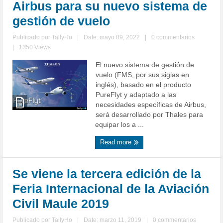
Airbus para su nuevo sistema de
gestión de vuelo
Publicado por
TallyHo
|
Date: mayo 09, 2022
|
0 commentarios
|
1350 Views
El nuevo sistema de gestión de
vuelo (FMS, por sus siglas en
inglés), basado en el producto
PureFlyt y adaptado a las
necesidades específicas de Airbus,
será desarrollado por Thales para
equipar los a ...
Read more
Se viene la tercera edición de la
Feria Internacional de la Aviación
Civil Maule 2019
Publicado por
TallyHo
|
Date: marzo 11, 2019
|
0 commentarios