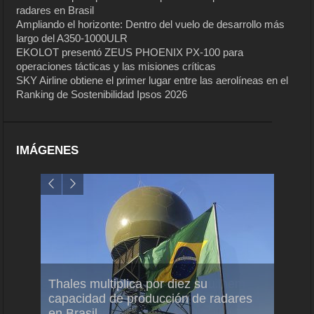
radares en Brasil
Ampliando el horizonte: Dentro del vuelo de desarrollo más
largo del A350-1000ULR
EKOLOT presentó ZEUS PHOENIX PX-100 para
operaciones tácticas y las misiones críticas
SKY Airline obtiene el primer lugar entre las aerolíneas en el
Ranking de Sostenibilidad Ipsos 2026
IMÁGENES
em
Thales multiplica por diez su
Ampli
ral
capacidad de producción de radares
vuelo
en Brasil
A350