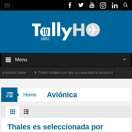
Menu
rica Latina
Thales multiplica por diez su capacidad de producción de radares en Bra
ngeles y Farnborough, Reino Unido
Airbus U030 Flexrotor inicia sus operaciones co
Aviónica
Home
Thales es seleccionada por