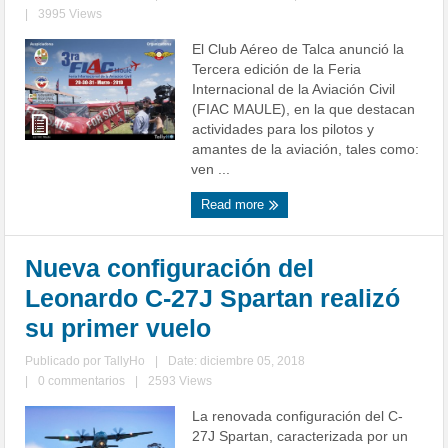
|
3995 Views
El Club Aéreo de Talca anunció la
Tercera edición de la Feria
Internacional de la Aviación Civil
(FIAC MAULE), en la que destacan
actividades para los pilotos y
amantes de la aviación, tales como:
ven ...
Read more
Nueva configuración del
Leonardo C-27J Spartan realizó
su primer vuelo
Publicado por
TallyHo
|
Date: diciembre 05, 2018
|
0 commentarios
|
2593 Views
La renovada configuración del C-
27J Spartan, caracterizada por un