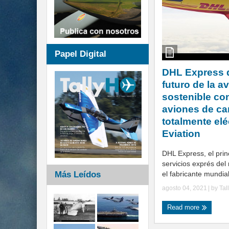
Papel Digital
DHL Express d
futuro de la a
sostenible co
aviones de ca
totalmente elé
Eviation
DHL Express, el prin
servicios exprés del
Más Leídos
el fabricante mundial
agosto 04, 2021
| by
Tal
Read more