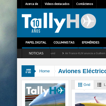
Acerca de
Videos destacados
Contáctenos
PAPEL DIGITAL
COLUMNISTAS
EFEMÉRIDES
NOTICIAS
vy retira del servicio al C-2 Greyhound
Air France-KLM anuncia a Guilhem Mallet c
Aviones Eléctric
Home
Grid
L