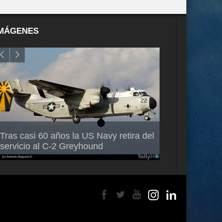
MÁGENES
Air France-KLM anuncia a Guilhem
Thales multipl
Tras casi 60 años la US Navy retira del
Mallet como nuevo Director General
capacidad de 
servicio al C-2 Greyhound
para América Latina
en Brasil