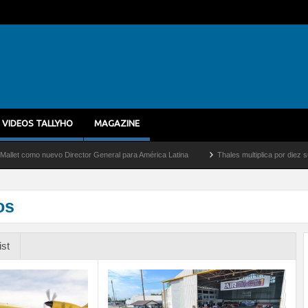
VIDEOS TALLYHO
MAGAZINE
omo nuevo Director General para América Latina
Thales multiplica por diez su capac
os
ist