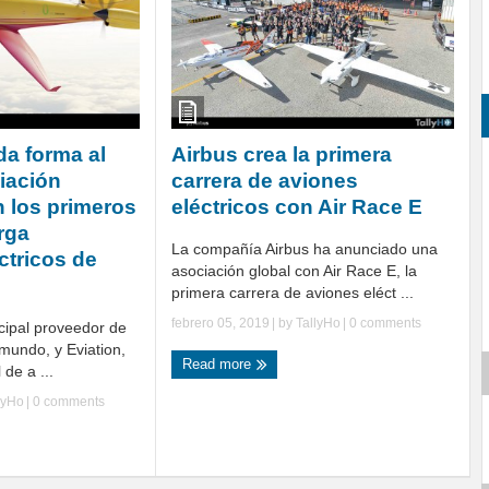
a forma al
Airbus crea la primera
viación
carrera de aviones
n los primeros
eléctricos con Air Race E
rga
La compañía Airbus ha anunciado una
ctricos de
asociación global con Air Race E, la
primera carrera de aviones eléct ...
febrero 05, 2019
| by
TallyHo
|
0 comments
cipal proveedor de
 mundo, y Eviation,
Read more
 de a ...
lyHo
|
0 comments