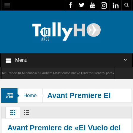
Menu
France-KLM anuncia a Guilhem Mallet como nuevo Director General para América Latina
8000 de Bombardier establece un nuevo récord de velocidad entre Los Ángeles y Farnboroug
Avant Premiere El
Home
Vuelo del Manutara
Avant Premiere de «El Vuelo del