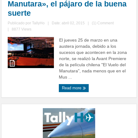
Manutara», el pájaro de la buena
suerte
Publicado por
TallyHo
|
Date: abril 02, 2015
|
(1) Comment
|
8877 Views
El jueves 25 de marzo en una
austera jornada, debido a los
sucesos que acontecen en la zona
norte, se realizó la Avant Premiere
de la película chilena "El Vuelo del
Manutara", nada menos que en el
Mus ...
Read more