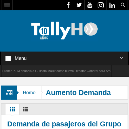
Menu
nce-KLM anuncia a Guilhem Mallet como nuevo Director General para América Latina
 de Bombardier establece un nuevo récord de velocidad entre Los Ángeles y Farnborough, R
Aumento Demanda
Home
Demanda de pasajeros del Grupo