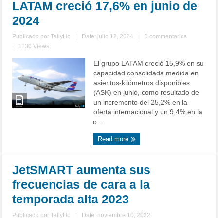
LATAM creció 17,6% en junio de
2024
Publicado por
TallyHo
|
Date: julio 12, 2024
|
0 commentarios
|
1130 Views
El grupo LATAM creció 15,9% en su
capacidad consolidada medida en
asientos-kilómetros disponibles
(ASK) en junio, como resultado de
un incremento del 25,2% en la
oferta internacional y un 9,4% en la
o ...
Read more
JetSMART aumenta sus
frecuencias de cara a la
temporada alta 2023
Publicado por
TallyHo
|
Date: noviembre 10, 2022