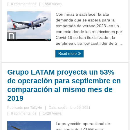
|
0 commentarios
|
1558 Views
Con miras a satisfacer la alta
demanda que se espera para la
temporada de verano 2023 -en un
contexto donde las restricciones por
Covid-19 se han flexibilizado-, la
aerolínea ultra low cost líder de S ...
Read more
Grupo LATAM proyecta un 53%
de operación para septiembre en
comparación al mismo mes de
2019
Publicado por
TallyHo
|
Date: septiembre 09, 2021
|
0 commentarios
|
1420 Views
La proyección operacional de
pasajeros de LATAM para