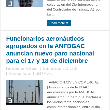
celebración del Día Internacional
del Controlador de Tránsito Aéreo.
La ...
Read more
Funcionarios aeronáuticos
agrupados en la ANFDGAC
anuncian nuevo paro nacional
para el 17 y 18 de diciembre
Publicado por
O. Durán
|
Date: diciembre 13, 2015
|
0 commentarios
|
2637 Views
AVIACIÓN CIVIL Y COMERCIAL
| Funcionarios de la DGAC
encabezados por la ANFDGAF,
anunciaron un paro que afectara a
los vuelos tanto nacionales
como internacionales, entre el día