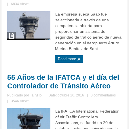
|
6834 Views
La empresa sueca Saab fue
seleccionada a través de una
competencia abierta para
proporcionar un sistema de
seguridad de tráfico aéreo de nueva
generación en el Aeropuerto Arturo
Merino Benítez de Sant ...
Read more
55 Años de la IFATCA y el día del
Controlador de Tránsito Aéreo
Publicado por
TallyHo
|
Date: octubre 20, 2016
|
0 commentarios
|
3546 Views
La IFATCA International Federation
of Air Traffic Controllers
Assosiations, se fundó un 20 de
octubre, fecha que coincide con la