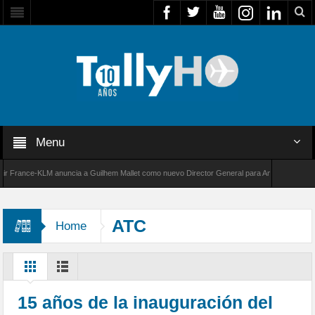
Menu
nce-KLM anuncia a Guilhem Mallet como nuevo Director General para América Latina
 de Bombardier establece un nuevo récord de velocidad entre Los Ángeles y Farnborough, 
ATC
Home
15 años de la inauguración del