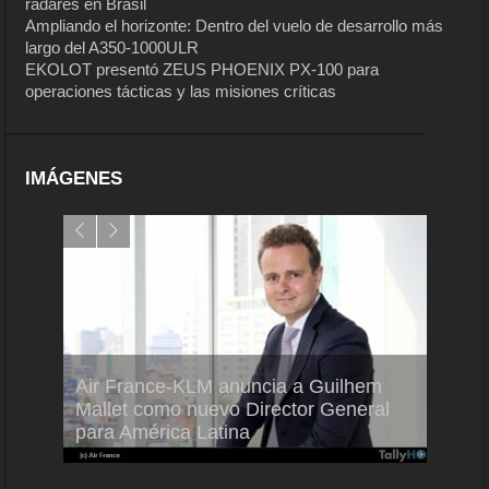
radares en Brasil
Ampliando el horizonte: Dentro del vuelo de desarrollo más
largo del A350-1000ULR
EKOLOT presentó ZEUS PHOENIX PX-100 para
operaciones tácticas y las misiones críticas
IMÁGENES
Air France-KLM anuncia a Guilhem
Thale
ra del
Mallet como nuevo Director General
capac
para América Latina
en Br