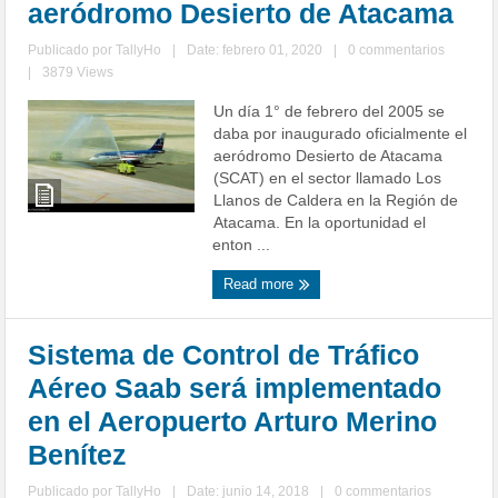
aeródromo Desierto de Atacama
Publicado por
TallyHo
|
Date: febrero 01, 2020
|
0 commentarios
|
3879 Views
Un día 1° de febrero del 2005 se
daba por inaugurado oficialmente el
aeródromo Desierto de Atacama
(SCAT) en el sector llamado Los
Llanos de Caldera en la Región de
Atacama. En la oportunidad el
enton ...
Read more
Sistema de Control de Tráfico
Aéreo Saab será implementado
en el Aeropuerto Arturo Merino
Benítez
Publicado por
TallyHo
|
Date: junio 14, 2018
|
0 commentarios