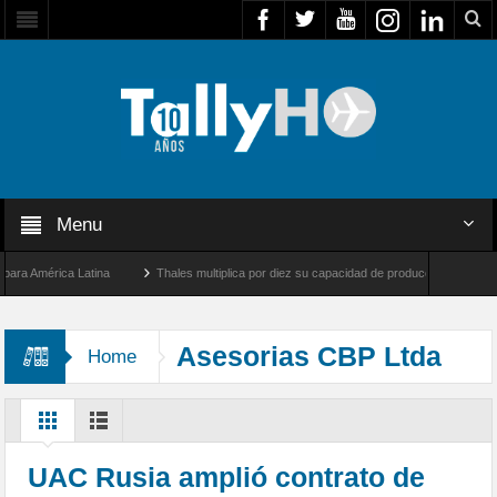
Menu
 América Latina
Thales multiplica por diez su capacidad de producción de radares en
os Ángeles y Farnborough, Reino Unido
Airbus U030 Flexrotor inicia sus operacione
Asesorias CBP Ltda
Home
UAC Rusia amplió contrato de