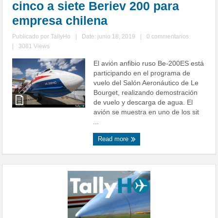
cinco a siete Beriev 200 para
empresa chilena
Publicado por
TallyHo
|
Date: junio 18, 2019
|
0 commentarios
|
3081 Views
El avión anfibio ruso Be-200ES está
participando en el programa de
vuelo del Salón Aeronáutico de Le
Bourget, realizando demostración
de vuelo y descarga de agua. El
avión se muestra en uno de los sit
...
Read more