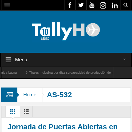
Menu
Latina
Thales multiplica por diez su capacidad de producción de radares en Brasil
s y Farnborough, Reino Unido
Airbus U030 Flexrotor inicia sus operaciones con la 
AS-532
Home
Jornada de Puertas Abiertas en