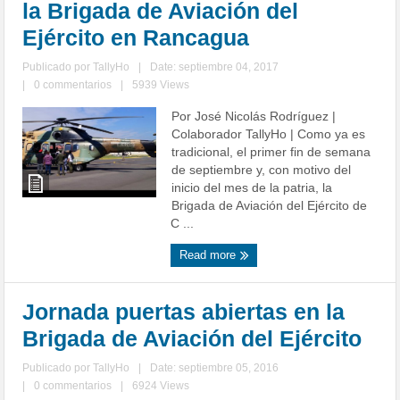
la Brigada de Aviación del
Ejército en Rancagua
Publicado por
TallyHo
|
Date: septiembre 04, 2017
|
0 commentarios
|
5939 Views
Por José Nicolás Rodríguez |
Colaborador TallyHo | Como ya es
tradicional, el primer fin de semana
de septiembre y, con motivo del
inicio del mes de la patria, la
Brigada de Aviación del Ejército de
C ...
Read more
Jornada puertas abiertas en la
Brigada de Aviación del Ejército
Publicado por
TallyHo
|
Date: septiembre 05, 2016
|
0 commentarios
|
6924 Views