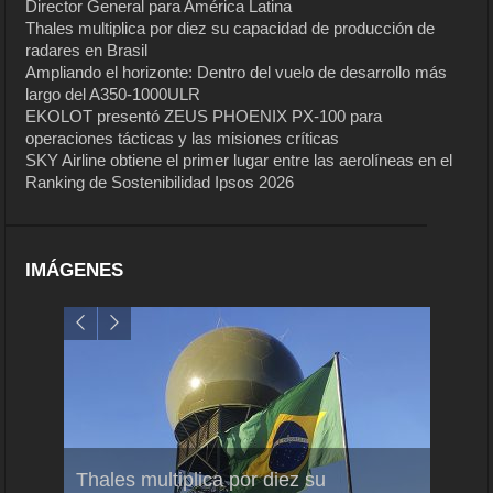
Director General para América Latina
Thales multiplica por diez su capacidad de producción de
radares en Brasil
Ampliando el horizonte: Dentro del vuelo de desarrollo más
largo del A350-1000ULR
EKOLOT presentó ZEUS PHOENIX PX-100 para
operaciones tácticas y las misiones críticas
SKY Airline obtiene el primer lugar entre las aerolíneas en el
Ranking de Sostenibilidad Ipsos 2026
IMÁGENES
em
Thales multiplica por diez su
Ampli